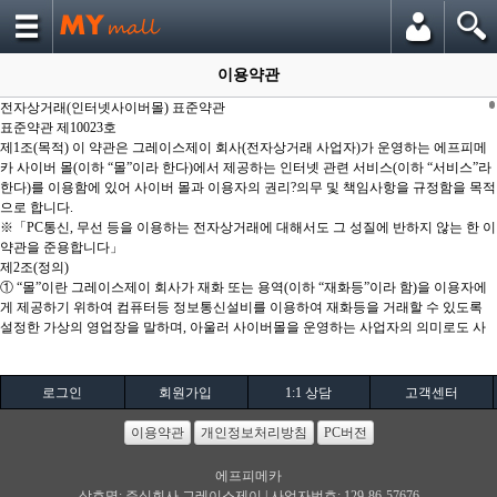
이용약관
전자상거래(인터넷사이버몰) 표준약관
표준약관 제10023호
제1조(목적) 이 약관은 그레이스제이 회사(전자상거래 사업자)가 운영하는 에프피메
카 사이버 몰(이하 “몰”이라 한다)에서 제공하는 인터넷 관련 서비스(이하 “서비스”라
한다)를 이용함에 있어 사이버 몰과 이용자의 권리?의무 및 책임사항을 규정함을 목적
으로 합니다.
※「PC통신, 무선 등을 이용하는 전자상거래에 대해서도 그 성질에 반하지 않는 한 이
약관을 준용합니다」
제2조(정의)
① “몰”이란 그레이스제이 회사가 재화 또는 용역(이하 “재화등”이라 함)을 이용자에
게 제공하기 위하여 컴퓨터등 정보통신설비를 이용하여 재화등을 거래할 수 있도록
설정한 가상의 영업장을 말하며, 아울러 사이버몰을 운영하는 사업자의 의미로도 사
용합니다.
② “이용자”란 “몰”에 접속하여 이 약관에 따라 “몰”이 제공하는 서비스를 받는 회원
및 비회원을 말합니다.
로그인
회원가입
1:1 상담
고객센터
③ ‘회원’이라 함은 “몰”에 개인정보를 제공하여 회원등록을 한 자로서, “몰”의 정보를
지속적으로 제공받으며, “몰”이 제공하는 서비스를 계속적으로 이용할 수 있는 자를
이용약관
개인정보처리방침
PC버전
말합니다.
④ ‘비회원’이라 함은 회원에 가입하지 않고 “몰”이 제공하는 서비스를 이용하는 자를
에프피메카
말합니다.
상호명: 주식회사 그레이스제이 | 사업자번호: 129-86-57676