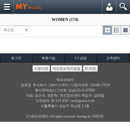
WOMEN (174)
로그인
회원가입
1:1 상담
고객센터
이용약관
개인정보처리방침
PC버전
에프피메카
상호명: 주식회사 그레이스제이 | 사업자번호: 129-86-57676
통신판매업신고번호: 강남123-45-67890
대표: 장근석, 권준혁 | 개인정보관리 책임자: 김태범
고객센터: 02-123-4567 |
tax@gracej.co.kr
서울특별시 강남구 역삼동 1,2층
(C)에프피메카 All rights reserved. hosting by WHOIS